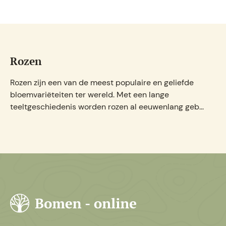
Bulgaarse sierui
De Bulgaarse siertui (Achillea millefolium) is een vas
plant die het meest voorkomt in Europa, Azië en Noo
Amerika. Het groeit in weiland...